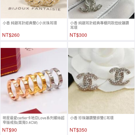
小香 純銀耳針經典雙C小米珠耳環
小香 純銀耳針經典專櫃同款扭紋鑲鑽
耳環
NT$260
NT$300
明星最愛cartier卡地亞Love系列螺絲超
小香 珍珠鑲鑽雙排雙C耳環
窄版戒指(面寬0.4CM)
NT$90
NT$350