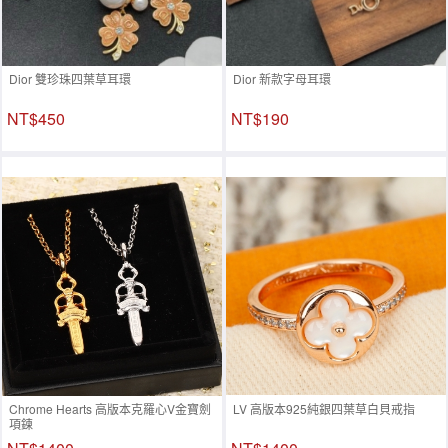
Dior 雙珍珠四葉草耳環
Dior 新款字母耳環
NT$450
NT$190
Chrome Hearts 高版本克羅心V金寶劍
LV 高版本925純銀四葉草白貝戒指
項鍊