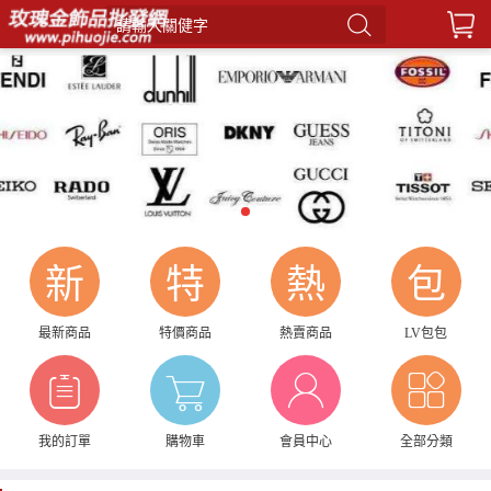
請輸入關健字
1
新
特
熱
包
最新商品
特價商品
熱賣商品
LV包包
我的訂單
購物車
會員中心
全部分類