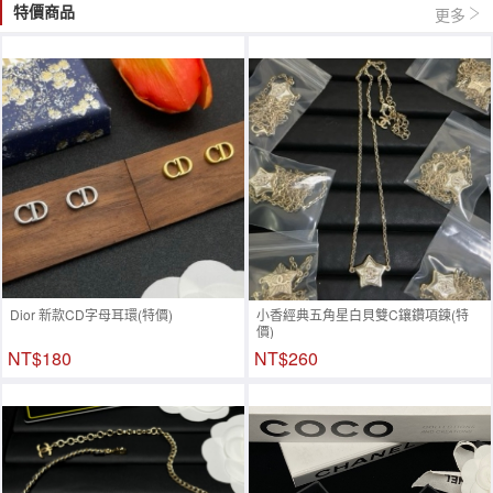
特價商品
更多
Dior 新款CD字母耳環(特價)
小香經典五角星白貝雙C鑲鑽項鍊(特
價)
NT$180
NT$260