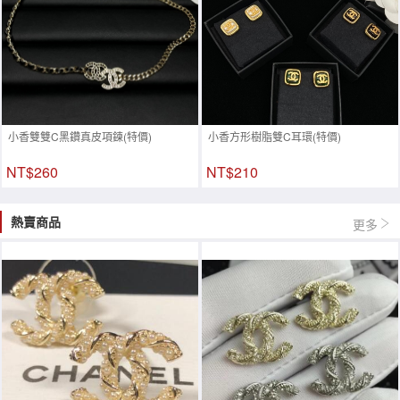
小香雙雙C黑鑽真皮項鍊(特價)
小香方形樹脂雙C耳環(特價)
NT$260
NT$210
熱賣商品
更多