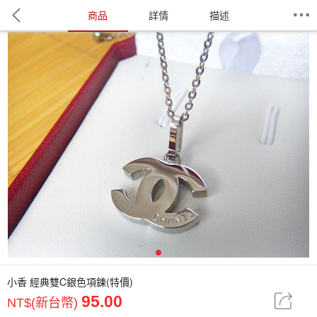
商品
詳情
描述
1
小香 經典雙C銀色項鍊(特價)
95.00
NT$(新台幣)