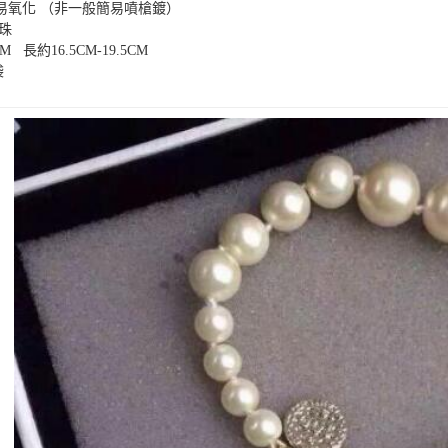
易氧化 （非一般簡易噴槍鍍）
珠
M 長約16.5CM-19.5CM
袋