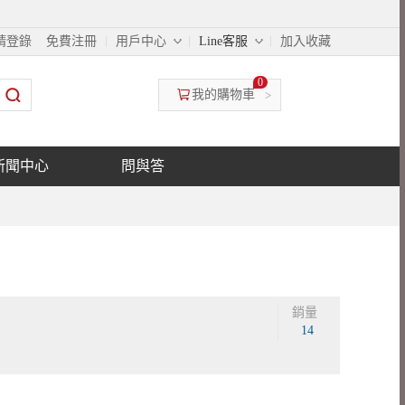
◇
◇
請登錄
免費注冊
用戶中心
Line客服
加入收藏
0
我的購物車
>
新聞中心
問與答
銷量
14