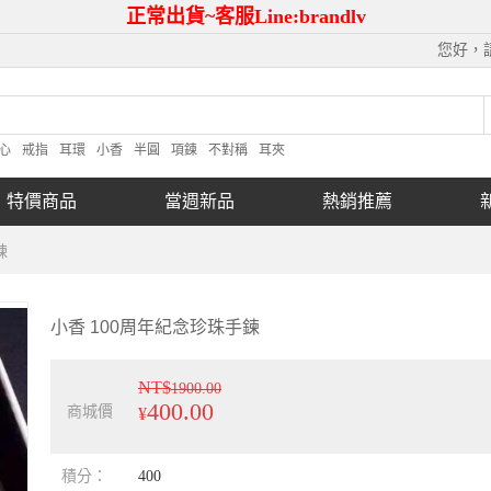
正常出貨~客服Line:brandlv
您好，
心
戒指
耳環
小香
半圓
項鍊
不對稱
耳夾
特價商品
當週新品
熱銷推薦
鍊
小香 100周年紀念珍珠手鍊
NT$
1900.00
400.00
商城價
¥
積分：
400