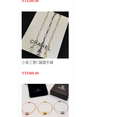
NT$280.00
小香三雙C鑲鑽手鍊
NT$400.00