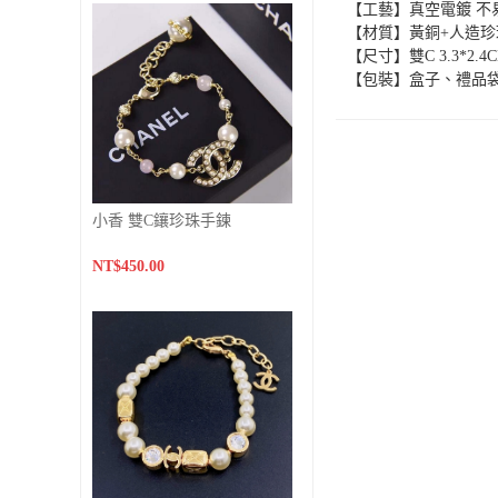
【工藝】真空電鍍 不
【材質】黃銅+人造珍
【尺寸】雙C 3.3*2.4C
【包裝】盒子、禮品
小香 雙C鑲珍珠手鍊
NT$450.00