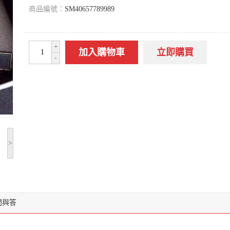
商品編號：
SM40657789989
+
加入購物車
立即購買
-
>
問與答