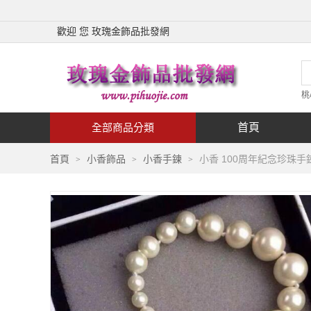
歡迎 您 玫瑰金飾品批發網
桃
首頁
全部商品分類
小香 100周年紀念珍珠手
首頁
小香飾品
小香手鍊
>
>
>