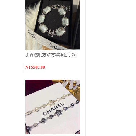
小香透明方鉆方糖銀色手鍊
NT$500.00