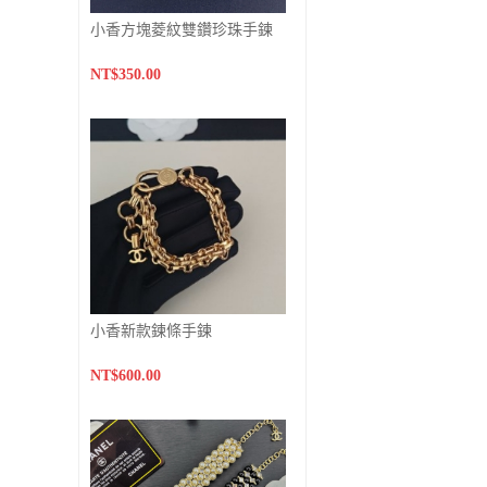
小香方塊菱紋雙鑽珍珠手鍊
NT$350.00
小香新款鍊條手鍊
NT$600.00