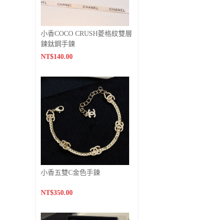
小香COCO CRUSH菱格紋雙層
鍊鈦鋼手鍊
NT$140.00
小香五雙C金色手鍊
NT$350.00