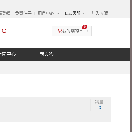
◇
◇
請登錄
免費注冊
用戶中心
Line客服
加入收藏
0
我的購物車
>
新聞中心
問與答
銷量
3