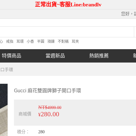
正常出貨~客服Line:brandlv
您好，
心
戒指
耳環
小香
半圓
項鍊
不對稱
耳夾
特價商品
當週新品
熱銷推薦
開口手環
Gucci 麻花雙圓牌獅子開口手環
NT$
4999.00
280.00
商城價
¥
積分：
280