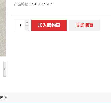
商品編號：
251108221207
+
加入購物車
立即購買
-
>
問與答