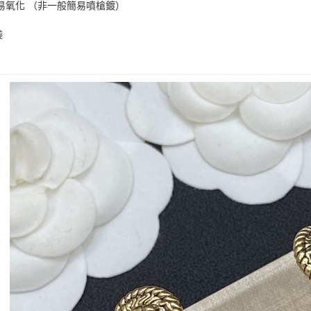
易氧化 （非一般簡易噴槍鍍）
袋