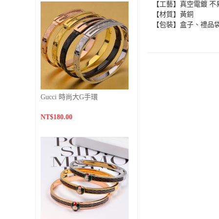
【工藝】真空電鍍 不
【材質】黃銅
【包裝】盒子、禮品
Gucci 時尚大G手環
NT$180.00