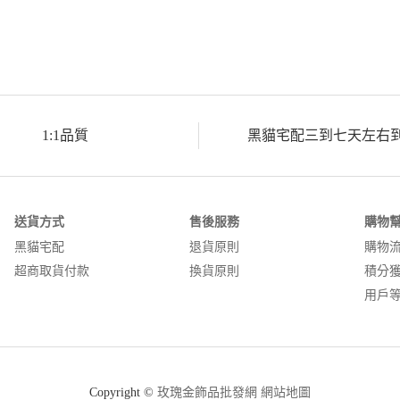
1:1品質
黑貓宅配三到七天左右
送貨方式
售後服務
購物
黑貓宅配
退貨原則
購物
超商取貨付款
換貨原則
積分
用戶
Copyright ©
玫瑰金飾品批發網
網站地圖