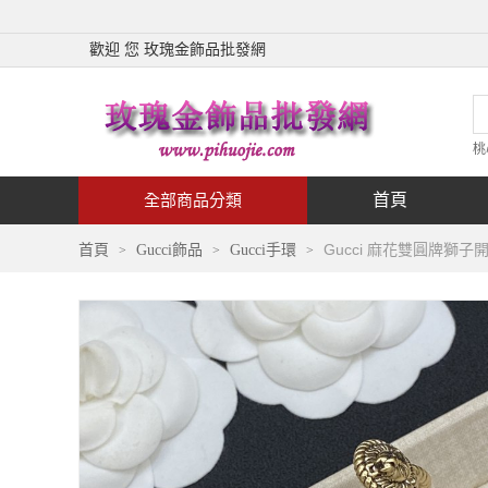
歡迎 您 玫瑰金飾品批發網
桃
首頁
全部商品分類
Gucci 麻花雙圓牌獅子
首頁
Gucci飾品
Gucci手環
>
>
>