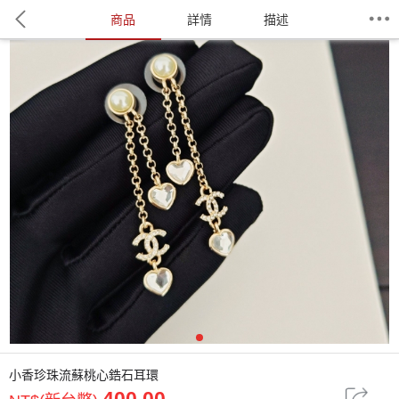
商品
詳情
描述
1
小香珍珠流蘇桃心鋯石耳環