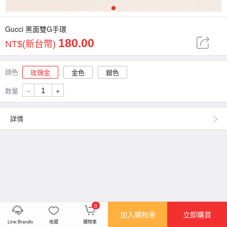
1
Gucci 黑面雙G手環
180.00
NT$(新台幣)
顔色
玫瑰金
金色
銀色
-
+
数量
詳情
0
加入購物車
立即購買
Line:Brandlv
收藏
購物車