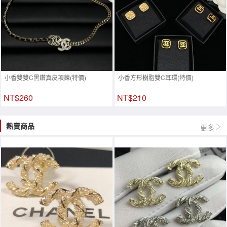
小香雙雙C黑鑽真皮項鍊(特價)
小香方形樹脂雙C耳環(特價)
NT$260
NT$210
熱賣商品
更多