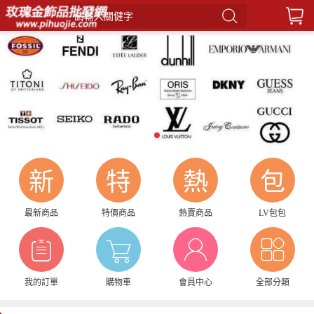
請輸入關健字
1
新
特
熱
包
最新商品
特價商品
熱賣商品
LV包包
我的訂單
購物車
會員中心
全部分類