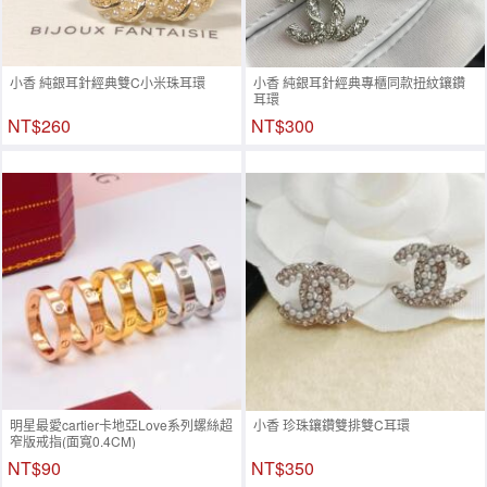
小香 純銀耳針經典雙C小米珠耳環
小香 純銀耳針經典專櫃同款扭紋鑲鑽
耳環
NT$260
NT$300
明星最愛cartier卡地亞Love系列螺絲超
小香 珍珠鑲鑽雙排雙C耳環
窄版戒指(面寬0.4CM)
NT$90
NT$350