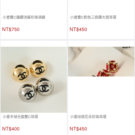
小香雙C鑲鑽流蘇珍珠項鍊
小香雙C粉色三排鑽大號耳環
NT$750
NT$450
小香半球光面雙C耳環
小香琺琅花朵珍珠耳環
NT$400
NT$450