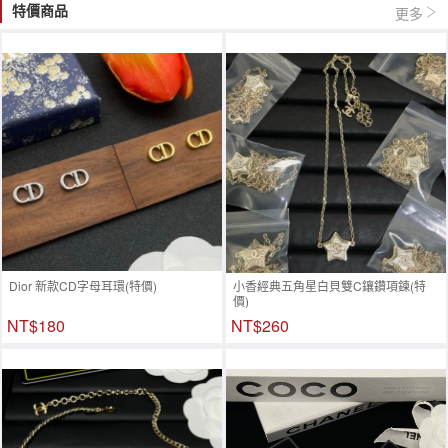
特價商品
更多
Dior 新款CD字母耳環(特價)
小香經典五角星白貝雙C鑲鑽項鍊(特
價)
NT$180
NT$260