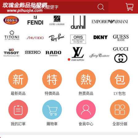
請輸入關健字
1
新
特
熱
包
最新商品
特價商品
熱賣商品
LV包包
我的訂單
購物車
會員中心
全部分類