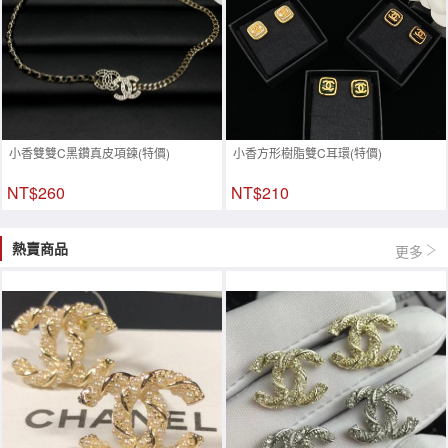
小香雙雙C黑鑽真皮項鍊(特價)
小香方形樹脂雙C耳環(特價)
NT$260
NT$210
熱賣商品
更多