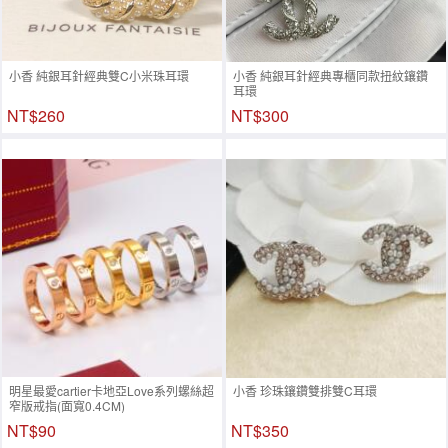
小香 純銀耳針經典雙C小米珠耳環
小香 純銀耳針經典專櫃同款扭紋鑲鑽
耳環
NT$260
NT$300
明星最愛cartier卡地亞Love系列螺絲超
小香 珍珠鑲鑽雙排雙C耳環
窄版戒指(面寬0.4CM)
NT$90
NT$350