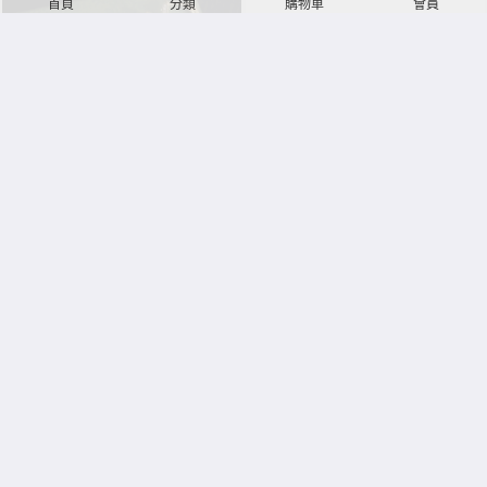
首頁
分類
購物車
會員
Gucci 不對稱橢圓半鑽吊桃心方牌耳環
Gucci 蜜蜂鑲鑽耳環
NT$350
NT$300