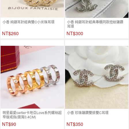
小香 純銀耳針經典雙C小米珠耳環
小香 純銀耳針經典專櫃同款扭紋鑲鑽
耳環
NT$260
NT$300
明星最愛cartier卡地亞Love系列螺絲超
小香 珍珠鑲鑽雙排雙C耳環
窄版戒指(面寬0.4CM)
NT$90
NT$350