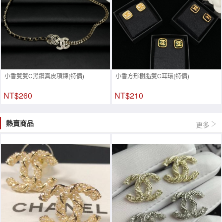
小香雙雙C黑鑽真皮項鍊(特價)
小香方形樹脂雙C耳環(特價)
NT$260
NT$210
熱賣商品
更多