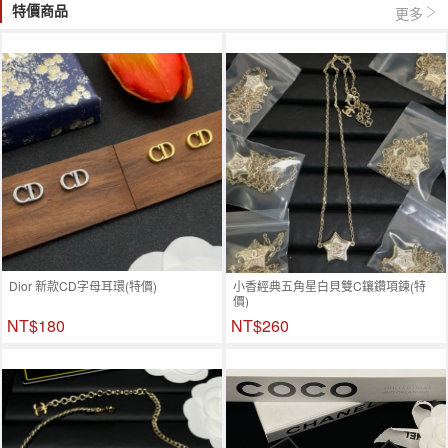
特價商品
更多
Dior 新款CD字母耳環(特價)
小香經典五角星白貝雙C鑲鑽項鍊(特
價)
NT$180
NT$260