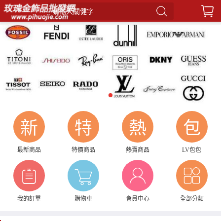
請輸入關健字
1
新
特
熱
包
最新商品
特價商品
熱賣商品
LV包包
我的訂單
購物車
會員中心
全部分類