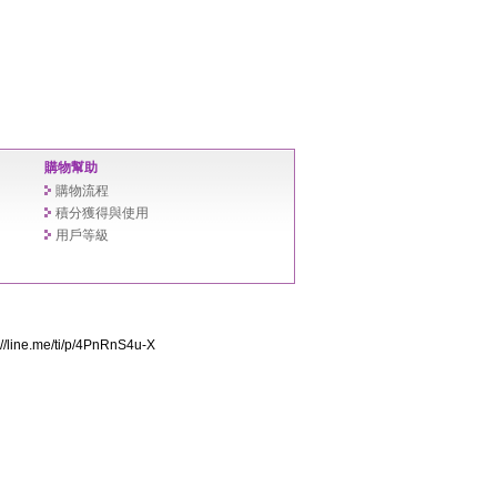
購物幫助
購物流程
積分獲得與使用
用戶等級
ine.me/ti/p/4PnRnS4u-X