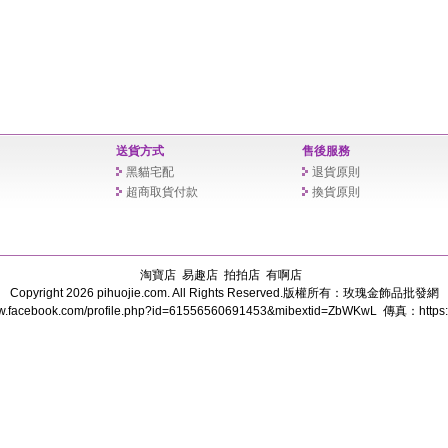
送貨方式
售後服務
黑貓宅配
退貨原則
超商取貨付款
換貨原則
淘寶店
易趣店
拍拍店
有啊店
Copyright 2026
pihuojie.com
. All Rights Reserved.版權所有：玫瑰金飾品批發網
cebook.com/profile.php?id=61556560691453&mibextid=ZbWKwL 傳真：https://l