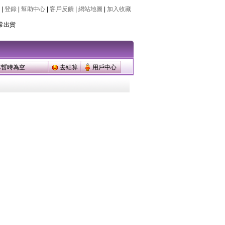
|
登錄
|
幫助中心
|
客戶反饋
|
網站地圖
|
加入收藏
常出貨
常出貨
車暫時為空
去結算
用戶中心