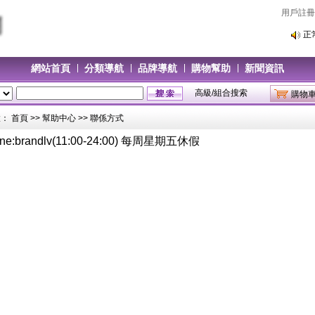
用戶註冊
正
正
網站首頁
分類導航
品牌導航
購物幫助
新聞資訊
高級/組合搜索
購物
置：
首頁
>>
幫助中心
>> 聯係方式
ne:brandlv(11:00-24:00) 每周星期五休假