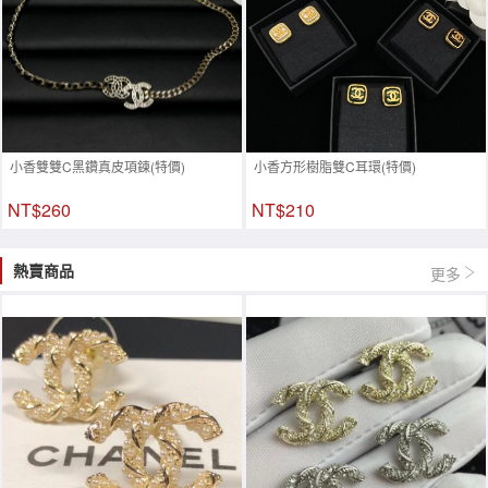
小香雙雙C黑鑽真皮項鍊(特價)
小香方形樹脂雙C耳環(特價)
NT$260
NT$210
熱賣商品
更多