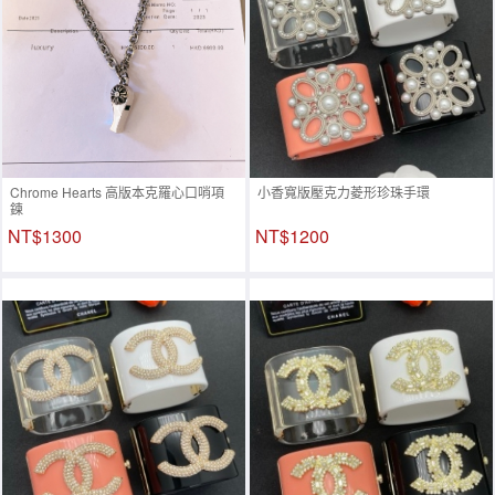
Chrome Hearts 高版本克羅心口哨項
小香寬版壓克力菱形珍珠手環
鍊
NT$1300
NT$1200