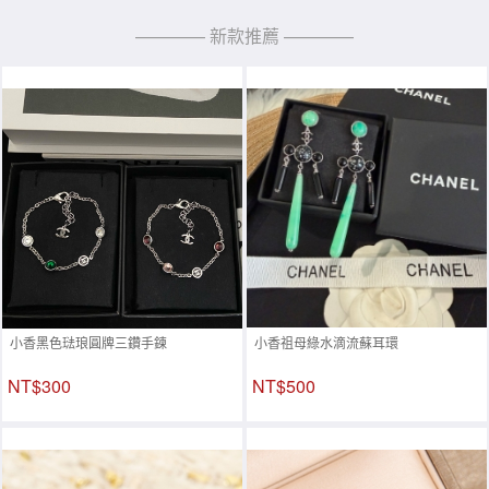
———— 新款推薦 ————
小香黑色琺琅圓牌三鑽手鍊
小香祖母綠水滴流蘇耳環
NT$300
NT$500