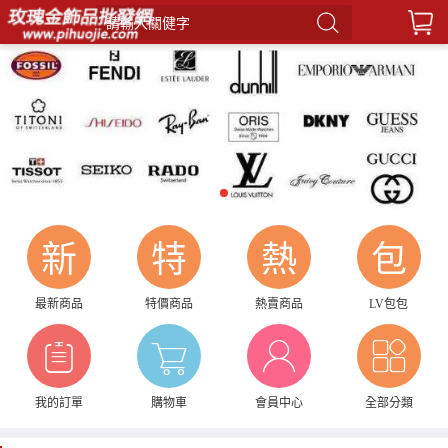
請輸入關健字
1
新
特
熱
包
最新商品
特價商品
熱賣商品
LV包包
我的訂單
購物車
會員中心
全部分類