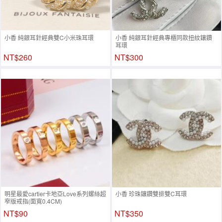
小香 純銀耳針經典雙C小米珠耳環
小香 純銀耳針經典專櫃同款扭紋鑲鑽
耳環
NT$260
NT$300
明星最愛cartier卡地亞Love系列螺絲超
小香 珍珠鑲鑽雙排雙C耳環
窄版戒指(面寬0.4CM)
NT$90
NT$350