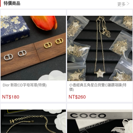
特價商品
更多
Dior 新款CD字母耳環(特價)
小香經典五角星白貝雙C鑲鑽項鍊(特
價)
NT$180
NT$260